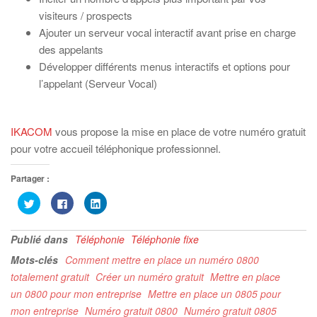
visiteurs / prospects
Ajouter un serveur vocal interactif avant prise en charge
des appelants
Développer différents menus interactifs et options pour
l’appelant (Serveur Vocal)
IKACOM
vous propose la mise en place de votre numéro gratuit
pour votre accueil téléphonique professionnel.
Partager :
C
C
C
l
l
l
i
i
i
q
q
q
u
u
u
Publié dans
Téléphonie
Téléphonie fixe
e
e
e
z
z
z
Mots-clés
Comment mettre en place un numéro 0800
p
p
p
o
o
o
totalement gratuit
Créer un numéro gratuit
Mettre en place
u
u
u
r
r
r
un 0800 pour mon entreprise
Mettre en place un 0805 pour
p
p
p
a
a
a
mon entreprise
Numéro gratuit 0800
Numéro gratuit 0805
r
r
r