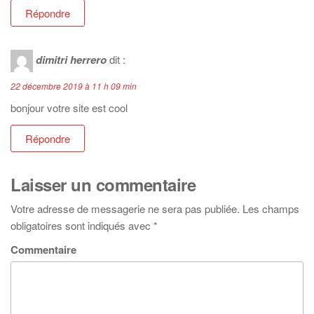
n
e
e
Répondre
ê
n
n
t
ê
ê
r
t
t
e
r
r
)
e
e
dimitri herrero
dit :
)
)
22 décembre 2019 à 11 h 09 min
bonjour votre site est cool
Répondre
Laisser un commentaire
Votre adresse de messagerie ne sera pas publiée.
Les champs
obligatoires sont indiqués avec
*
Commentaire