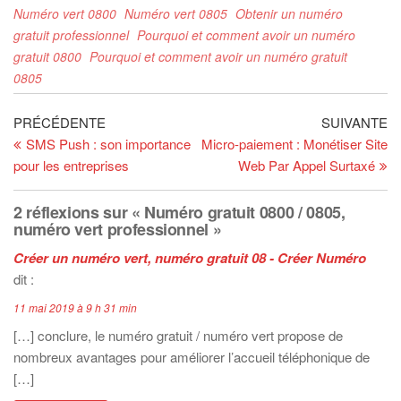
t
t
t
Numéro vert 0800
Numéro vert 0805
Obtenir un numéro
a
a
a
g
g
g
gratuit professionnel
Pourquoi et comment avoir un numéro
e
e
e
r
r
r
gratuit 0800
Pourquoi et comment avoir un numéro gratuit
s
s
s
u
u
u
0805
r
r
r
T
F
L
w
a
i
i
c
n
Navigation de l’article
Article précédent
Ar
PRÉCÉDENTE
SUIVANTE
t
e
k
t
b
e
SMS Push : son importance
Micro-paiement : Monétiser Site
e
o
d
r
o
I
pour les entreprises
Web Par Appel Surtaxé
(
k
n
o
(
(
u
o
o
v
u
u
r
v
v
2 réflexions sur « Numéro gratuit 0800 / 0805,
e
r
r
numéro vert professionnel »
d
e
e
a
d
d
n
a
a
Créer un numéro vert, numéro gratuit 08 - Créer Numéro
s
n
n
u
s
s
dit :
n
u
u
e
n
n
n
e
e
11 mai 2019 à 9 h 31 min
o
n
n
u
o
o
[…] conclure, le numéro gratuit / numéro vert propose de
v
u
u
e
v
v
nombreux avantages pour améliorer l’accueil téléphonique de
l
e
e
l
l
l
[…]
e
l
l
f
e
e
e
f
f